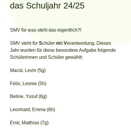
das Schuljahr 24/25
SMV für was steht das eigentlich?!
SMV steht für
S
chüler
m
it
V
erantwortung. Dieses
Jahr wurden für diese besondere Aufgabe folgende
Schülerinnen und Schüler gewählt:
Macid, Levin (5g)
Felix, Leonie (5h)
Beline, Yusuf (6g)
Leonhard, Emma (6h)
Emir, Matthias (7g)