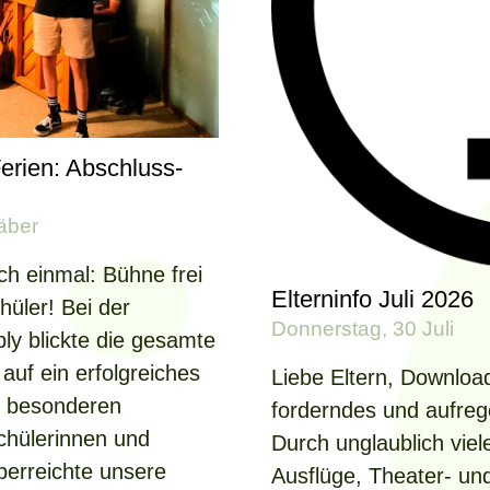
Ferien: Abschluss-
äber
ch einmal: Bühne frei
Elterninfo Juli 2026
hüler! Bei der
Donnerstag, 30 Juli
ly blickte die gesamte
uf ein erfolgreiches
Liebe Eltern, Download
ie besonderen
forderndes und aufreg
Schülerinnen und
Durch unglaublich viele
berreichte unsere
Ausflüge, Theater- u