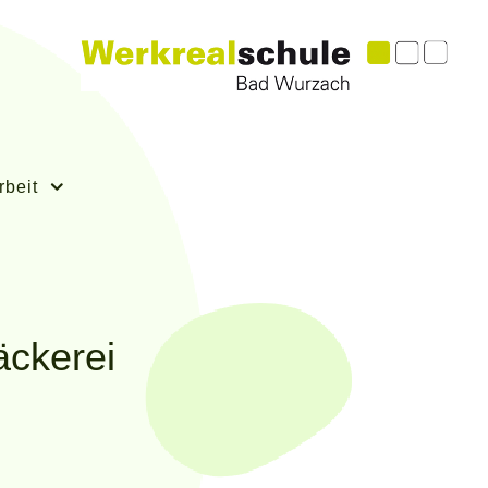
rbeit
äckerei