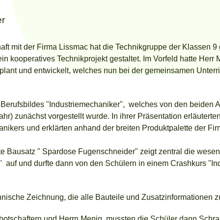
er
ft mit der Firma Lissmac hat die Technikgruppe der Klassen 
in kooperatives Technikprojekt gestaltet. Im Vorfeld hatte Her
plant und entwickelt, welches nun bei der gemeinsamen Unterri
 Berufsbildes "Industriemechaniker", welches von den beiden A
ahr) zunächst vorgestellt wurde. In ihrer Präsentation erläutert
anikers und erklärten anhand der breiten Produktpalette der Fi
e Bausatz " Spardose Fugenschneider" zeigt zentral die wesen
" auf und durfte dann von den Schülern in einem Crashkurs "In
nische Zeichnung, die alle Bauteile und Zusatzinformationen z
botschaftern und Herrn Menig, mussten die Schüler dann Schrau