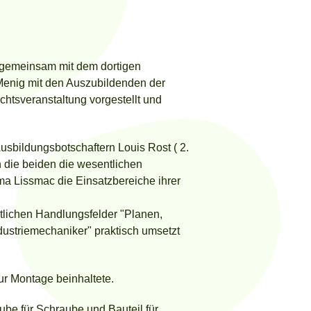
9 gemeinsam mit dem dortigen
r Menig mit den Auszubildenden der
chtsveranstaltung vorgestellt und
usbildungsbotschaftern Louis Rost ( 2.
en die beiden die wesentlichen
rma Lissmac die Einsatzbereiche ihrer
tlichen Handlungsfelder "Planen,
dustriemechaniker" praktisch umsetzt
ur Montage beinhaltete.
be für Schraube und Bauteil für