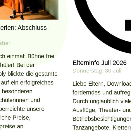
Ferien: Abschluss-
äber
ch einmal: Bühne frei
Elterninfo Juli 2026
hüler! Bei der
Donnerstag, 30 Juli
ly blickte die gesamte
uf ein erfolgreiches
Liebe Eltern, Download
ie besonderen
forderndes und aufreg
Schülerinnen und
Durch unglaublich viele
berreichte unsere
Ausflüge, Theater- u
eiche Preise,
Betriebsbesichtigungen
preise an
Tanzangebote, Kletter